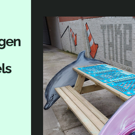
gen
ls