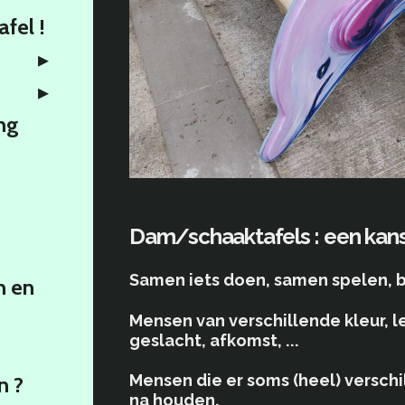
afel !
ng
Dam/schaaktafels : een kan
Samen iets doen, samen spelen, b
n en
Mensen van verschillende kleur, l
geslacht, afkomst, ...
Mensen die er soms (heel) versch
n ?
na houden.