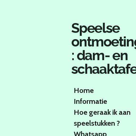
Ga
direct
naar
Speelse
de
hoofdinhoud
ontmoetin
: dam- en
schaaktafe
Home
Informatie
Hoe geraak ik aan
speelstukken ?
Whatsapp