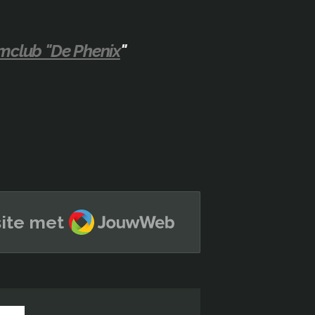
amclub "De Phenix
"
JouwWeb
ite met